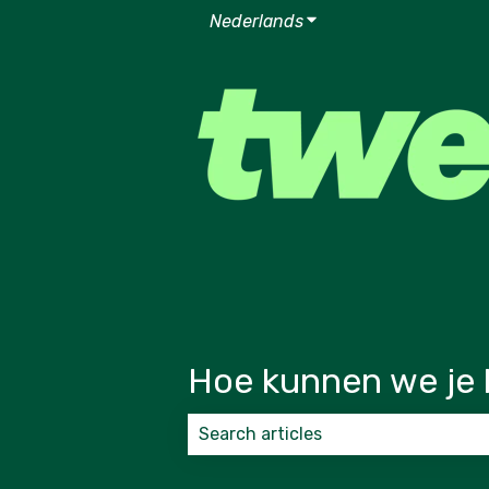
Nederlands
Submenu tonen voor v
Hoe kunnen we je 
Er zijn geen suggesties want het zoek