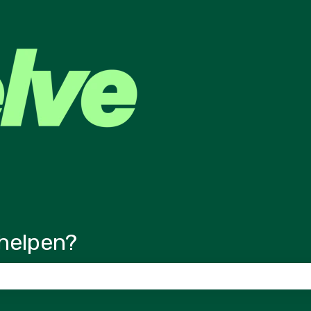
ertalingen
helpen?
veld is leeg.