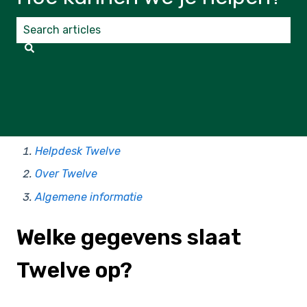
Er zijn geen suggesties want het zoekveld is leeg.
Helpdesk Twelve
Over Twelve
Algemene informatie
Welke gegevens slaat
Twelve op?