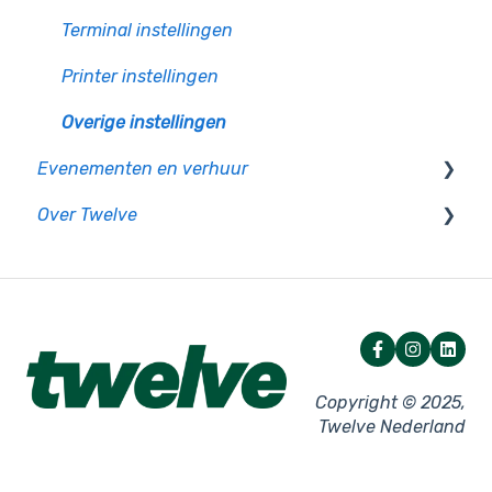
Digitale prijslijst
KNIP app
Bestelwebsite
Koffiekoppeling
Terminal instellingen
Overige hardware
MIJN KNIP Online (MKO)
QR bestellen
Printer instellingen
Netwerk
Overige instellingen
Evenementen en verhuur
Storingen - Kassa
Over Twelve
Storingen - Pin
Hardware huren
Pinkassa
Algemene informatie
Facturatie
Copyright © 2025,
Twelve Nederland