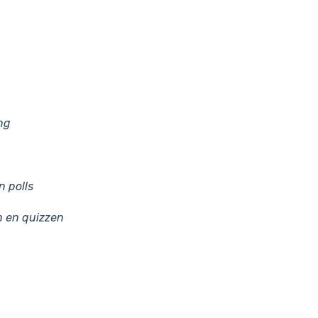
ng
n polls
n en quizzen