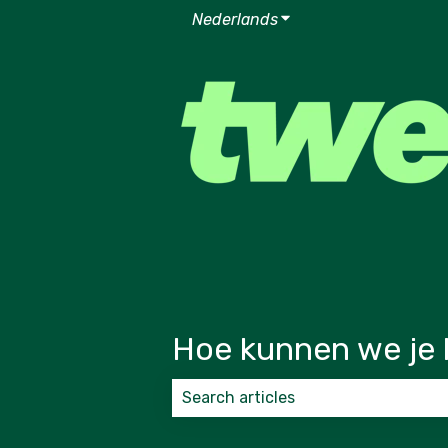
Nederlands
Submenu tonen voor v
Hoe kunnen we je 
Er zijn geen suggesties want het zoek