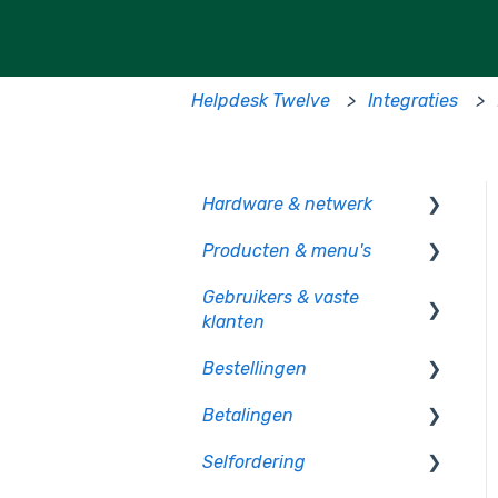
Helpdesk Twelve
Integraties
Hardware & netwerk
Producten & menu's
Kassa
Gebruikers & vaste
PIO
Producten
klanten
CCV pinautomaten
Productcategorie &
Bestellingen
indeling
Gebruikersbeheer
Randapparatuur
Betalingen
Supplementen
Rechten en authorisatie
Op bon
Mollie pinautomaten
Selfordering
Voorraad
Op rekening betalen
Betaalmethoden
PAX - Android