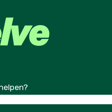
ertalingen
helpen?
veld is leeg.