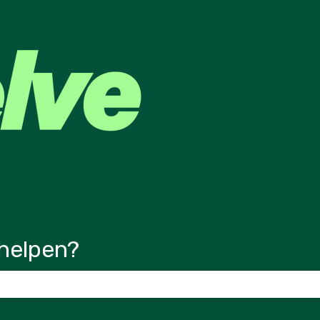
ertalingen
helpen?
veld is leeg.