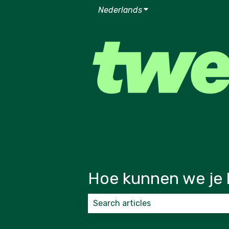
Nederlands
Submenu tonen voor v
Hoe kunnen we je 
Er zijn geen suggesties want het zoek