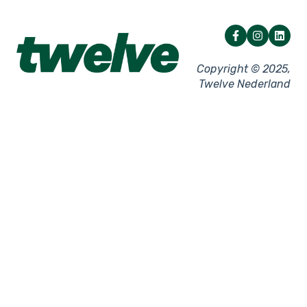
Netwerk
Overige instellingen
Facturatie
Storingen - Kassa
Storingen - Pin
Copyright © 2025,
Twelve Nederland
Pinkassa