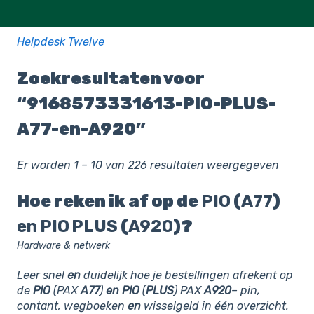
Helpdesk Twelve
Zoekresultaten voor
“9168573331613-PIO-PLUS-
A77-en-A920”
Er worden 1 – 10 van 226 resultaten weergegeven
Hoe reken ik af op de
PIO
(
A77
)
en
PIO PLUS
(
A920
)?
Hardware & netwerk
Leer snel
en
duidelijk hoe je bestellingen afrekent op
de
PIO
(PAX
A77
)
en
PIO
(
PLUS
) PAX
A920
– pin,
contant, wegboeken
en
wisselgeld in één overzicht.