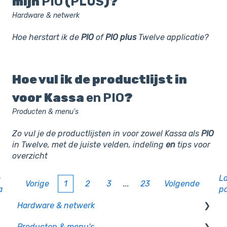
mijn
PIO
(
PLUS
)?
Hardware & netwerk
Hoe herstart ik de
PIO
of
PIO
plus
Twelve applicatie?
Hoe vul ik de productlijst in
voor Kassa
en
PIO
?
Producten & menu's
Zo vul je de productlijsten in voor zowel Kassa als
PIO
in Twelve, met de juiste velden, indeling
en
tips voor
overzicht
e
L
Vorige
1
2
3
...
23
Volgende
a
p
Hardware & netwerk
Producten & menu's
Kassa