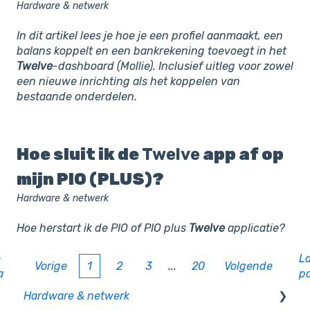
Hardware & netwerk
In dit artikel lees je hoe je een profiel aanmaakt, een
balans koppelt en een bankrekening toevoegt in het
Twelve
-dashboard (Mollie). Inclusief uitleg voor zowel
een nieuwe inrichting als het koppelen van
bestaande onderdelen.
Hoe sluit ik de
Twelve
app af op
mijn PIO (PLUS)?
Hardware & netwerk
Hoe herstart ik de PIO of PIO plus
Twelve
applicatie?
e
L
Vorige
1
2
3
...
20
Volgende
a
p
Hardware & netwerk