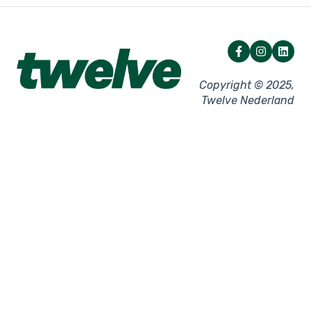
Netwerk
Overige instellingen
Facturatie
Storingen - Kassa
Storingen - Pin
Copyright © 2025,
Twelve Nederland
Pinkassa