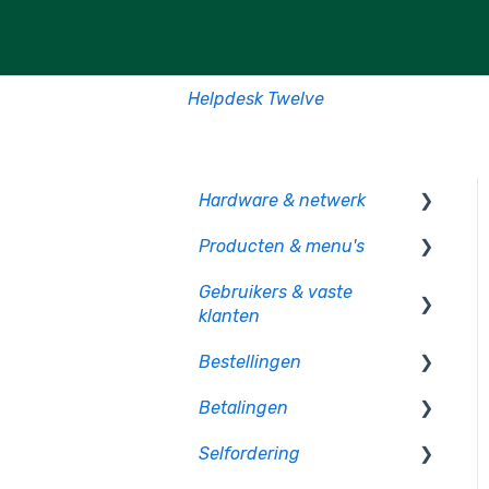
Helpdesk Twelve
Hardware & netwerk
Producten & menu's
Kassa
Gebruikers & vaste
PIO
Producten
klanten
CCV pinautomaten
Productcategorie &
Bestellingen
indeling
Gebruikersbeheer
Randapparatuur
Betalingen
Supplementen
Rechten en authorisatie
Op bon
Mollie pinautomaten
Selfordering
Voorraad
Op rekening betalen
Betaalmethoden
PAX - Android