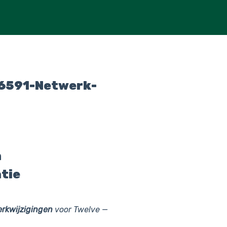
6591-Netwerk-
n
tie
rkwijzigingen
voor Twelve —