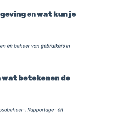
mgeving
en
wat kun je
len
en
beheer van
gebruikers
in
n
wat betekenen de
assabeheer-, Rapportage-
en