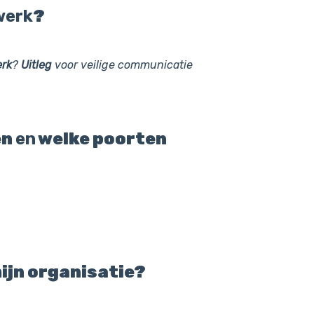
werk
?
rk
?
Uitleg
voor veilige communicatie
en
en
welke poorten
ijn organisatie?