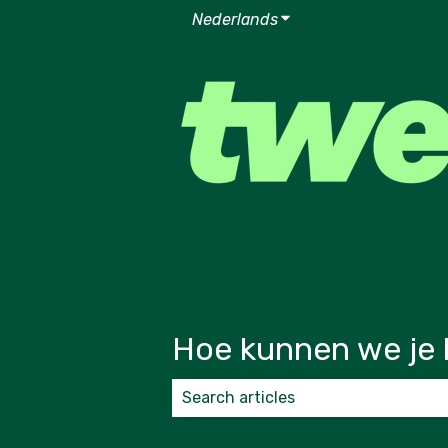
Nederlands
Submenu tonen voor v
Hoe kunnen we je 
Er zijn geen suggesties want het zoek