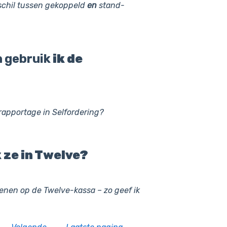
schil tussen gekoppeld
en
stand-
n
gebruik
ik de
rapportage in Selfordering?
 ze in Twelve?
enen op de Twelve-kassa – zo geef ik