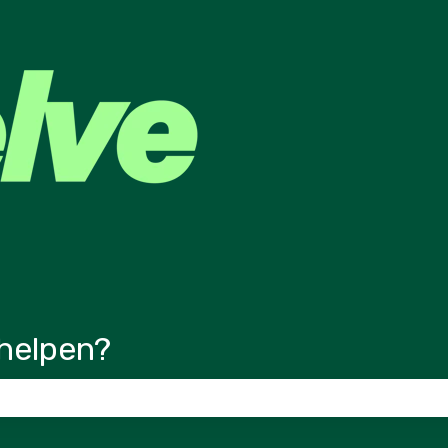
ertalingen
helpen?
veld is leeg.