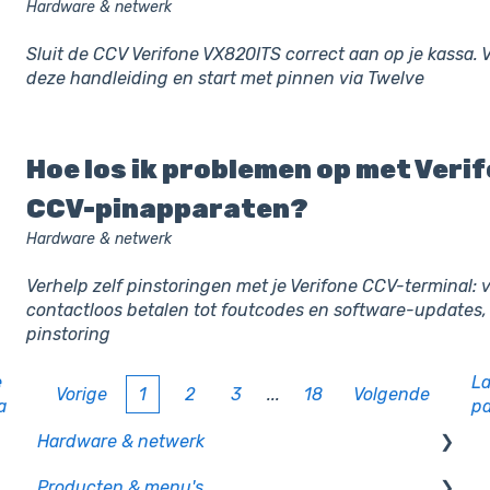
Hardware & netwerk
Sluit de CCV Verifone VX820ITS correct aan op je kassa. 
deze handleiding en start met pinnen via Twelve
Hoe los ik problemen op met Veri
CCV-pinapparaten?
Hardware & netwerk
Verhelp zelf pinstoringen met je Verifone CCV-terminal: 
contactloos betalen tot foutcodes en software-updates,
pinstoring
e
La
Vorige
1
2
3
...
18
Volgende
a
p
Hardware & netwerk
Producten & menu's
Kassa