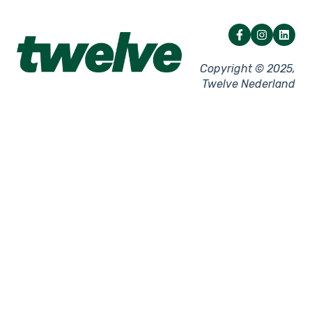
Netwerk
Overige instellingen
Facturatie
Storingen - Kassa
Storingen - Pin
Copyright © 2025,
Twelve Nederland
Pinkassa