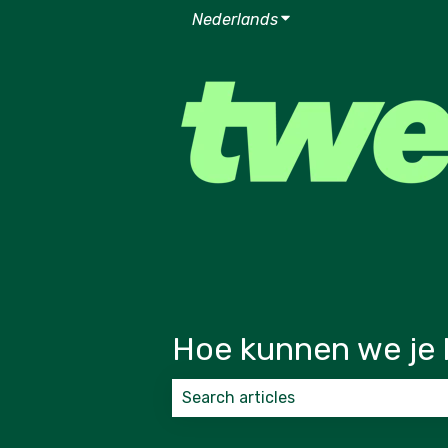
Nederlands
Submenu tonen voor v
Hoe kunnen we je 
Er zijn geen suggesties want het zoek