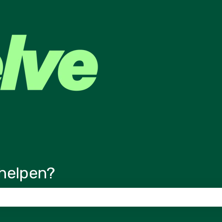
ertalingen
helpen?
veld is leeg.