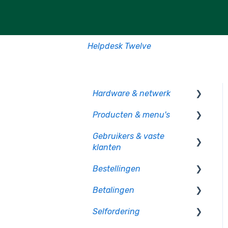
Helpdesk Twelve
Hardware & netwerk
Producten & menu's
Kassa
Gebruikers & vaste
PIO
Producten
klanten
CCV pinautomaten
Productcategorie &
Bestellingen
indeling
Gebruikersbeheer
Randapparatuur
Betalingen
Supplementen
Rechten en authorisatie
Op bon
Mollie pinautomaten
Selfordering
Voorraad
Op rekening betalen
Betaalmethoden
PAX - Android