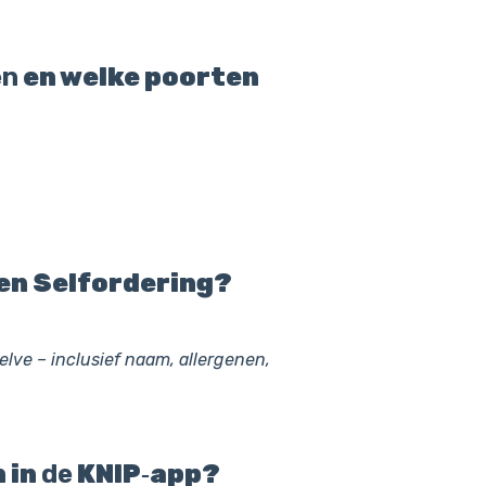
en
en welke poorten
en Selfordering?
lve – inclusief naam, allergenen,
 in
de
KNIP‑app?