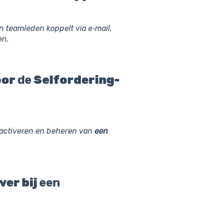
 teamleden koppelt via e‑mail,
en.
oor
de
Selfordering-
 activeren en beheren van
een
er bij
een