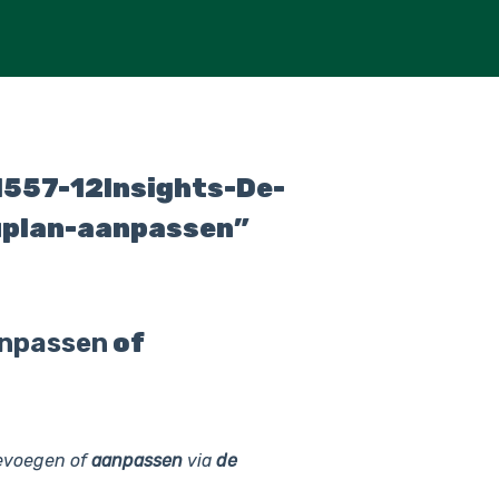
557-12Insights-De-
uplan-aanpassen”
npassen
of
oevoegen of
aanpassen
via
de