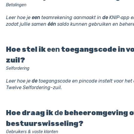
Betalingen
Leer hoe je
een
teamrekening aanmaakt in
de
KNIP‑app en
zodat jullie samen
één
saldo kunnen gebruiken en beher
Hoe stel ik
een
toegangscode in v
zuil?
Selfordering
Leer hoe je
de
toegangscode en pincode instelt voor het
Twelve Selfordering-zuil.
Hoe draag ik
de
beheeromgeving ov
bestuurswisseling?
Gebruikers & vaste klanten