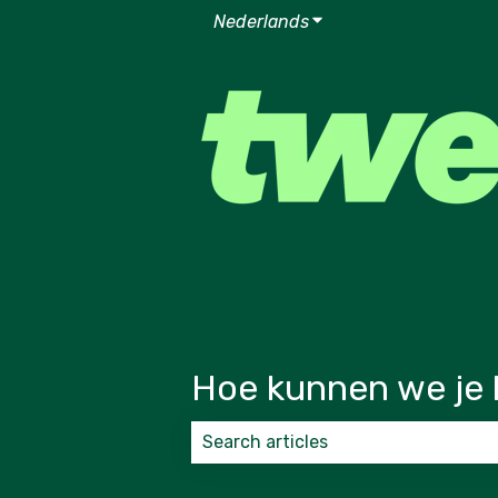
Nederlands
Submenu tonen voor v
Hoe kunnen we je 
Er zijn geen suggesties want het zoek