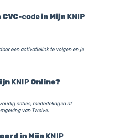
n CVC-
code
in Mijn
KNIP
door een activatielink te volgen en je
ijn
KNIP
Online?
voudig acties, mededelingen of
romgeving van Twelve.
woord in Mijn
KNIP