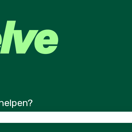
ertalingen
helpen?
veld is leeg.