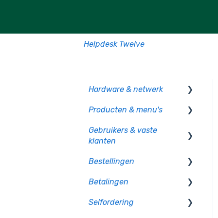
Helpdesk Twelve
Hardware & netwerk
Producten & menu's
Kassa
Gebruikers & vaste
PIO
Producten
klanten
CCV pinautomaten
Productcategorie &
Bestellingen
indeling
Gebruikersbeheer
Randapparatuur
Betalingen
Supplementen
Rechten en authorisatie
Op bon
Mollie pinautomaten
Selfordering
Voorraad
Op rekening betalen
Betaalmethoden
PAX - Android