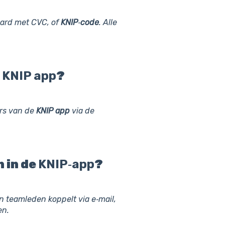
card met CVC, of
KNIP
‑
code
. Alle
e
KNIP
app
?
ers van de
KNIP
app
via de
 in de
KNIP
‑
app
?
n teamleden koppelt via e‑mail,
en.