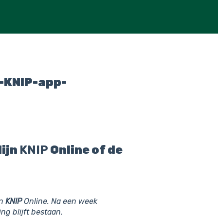
-KNIP-app-
Mijn
KNIP
Online of de
jn
KNIP
Online. Na een week
ng blijft bestaan.