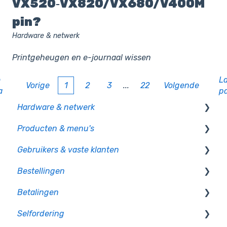
VX520‑VX820/VX680/V400M
pin?
Hardware & netwerk
Printgeheugen en e-journaal wissen
e
La
Vorige
1
2
3
...
22
Volgende
a
p
Hardware & netwerk
Producten & menu's
Kassa
Gebruikers & vaste klanten
PIO
Producten
Bestellingen
CCV pinautomaten
Productcategorie & indeling
Gebruikersbeheer
Betalingen
Randapparatuur
Supplementen
Rechten en authorisatie
Op bon
Selfordering
Mollie pinautomaten
Voorraad
Op rekening betalen
Betaalmethoden