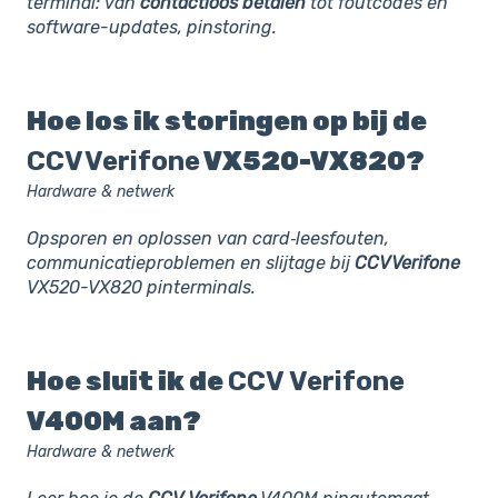
terminal: van
contactloos
betalen
tot foutcodes en
software-updates, pinstoring.
Hoe los ik storingen op bij de
CCV Verifone
VX520-VX820?
Hardware & netwerk
Opsporen en oplossen van card‑leesfouten,
communicatieproblemen en slijtage bij
CCV Verifone
VX520-VX820 pinterminals.
Hoe sluit ik de
CCV
Verifone
V400M aan?
Hardware & netwerk