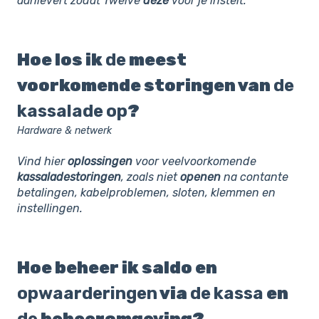
aanlevert zodat Twelve
deze
voor je instelt.
Hoe los ik
de
meest
voorkomende storingen van
de
kassalade
op
?
Hardware & netwerk
Vind hier
oplossingen
voor veelvoorkomende
kassaladestoringen
, zoals niet
openen
na contante
betalingen, kabelproblemen, sloten, klemmen en
instellingen.
Hoe beheer ik saldo en
opwaarderingen
via
de
kassa
en