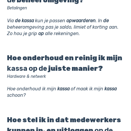
de
beheeromgeving?
Betalingen
Via
de
kassa
kun je passen
opwaarderen
. In
de
beheeromgeving pas je saldo, limiet of korting aan.
Zo hou je grip
op
alle rekeningen.
Hoe onderhoud en reinig ik mijn
kassa
op
de
juiste manier?
Hardware & netwerk
Hoe onderhoud ik mijn
kassa
of maak ik mijn
kassa
schoon?
Hoe stel ik in dat medewerkers
kunnen in‑ en uitloggen
op
de