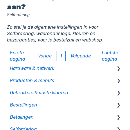
aan?
Selfordering
Zo stel je de algemene instellingen in voor
Selfordering, waaronder logo, kleuren en
bezorgopties, voor je bestelzuil en webshop
Eerste
Laatste
Vorige
1
Volgende
pagina
pagina
Hardware & netwerk
Producten & menu's
Kassa
Gebruikers & vaste klanten
PIO
Producten
Bestellingen
CCV pinautomaten
Productcategorie & indeling
Gebruikersbeheer
Betalingen
Randapparatuur
Supplementen
Rechten en authorisatie
Op bon
Selfordering
Mollie pinautomaten
Voorraad
Op rekening betalen
Betaalmethoden