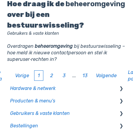
Hoe draag ik de
beheeromgeving
over bij een
bestuurswisseling?
Gebruikers & vaste klanten
Overdragen
beheeromgeving
bij bestuurswisseling –
hoe meld ik nieuwe contactpersoon en stel ik
superuser‑rechten in?
e
La
Vorige
1
2
3
...
13
Volgende
a
p
Hardware & netwerk
Producten & menu's
Kassa
Gebruikers & vaste klanten
PIO
Producten
Bestellingen
CCV pinautomaten
Productcategorie & indeling
Gebruikersbeheer