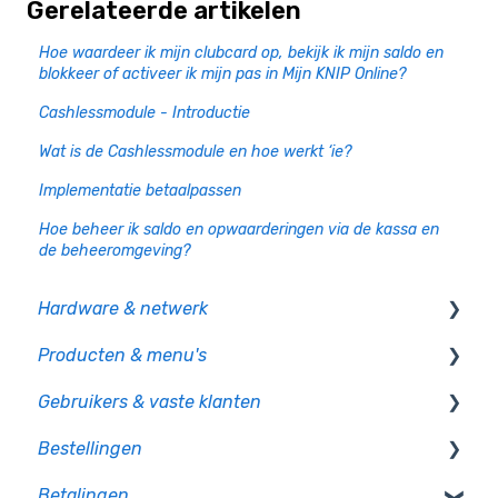
Gerelateerde artikelen
Hoe waardeer ik mijn clubcard op, bekijk ik mijn saldo en
blokkeer of activeer ik mijn pas in Mijn KNIP Online?
Cashlessmodule - Introductie
Wat is de Cashlessmodule en hoe werkt ‘ie?
Implementatie betaalpassen
Hoe beheer ik saldo en opwaarderingen via de kassa en
de beheeromgeving?
Hardware & netwerk
Producten & menu's
Kassa
Gebruikers & vaste klanten
PIO
Producten
Bestellingen
CCV pinautomaten
Productcategorie & indeling
Gebruikersbeheer
Betalingen
Randapparatuur
Supplementen
Rechten en authorisatie
Op bon