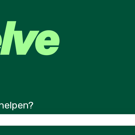
ertalingen
helpen?
veld is leeg.