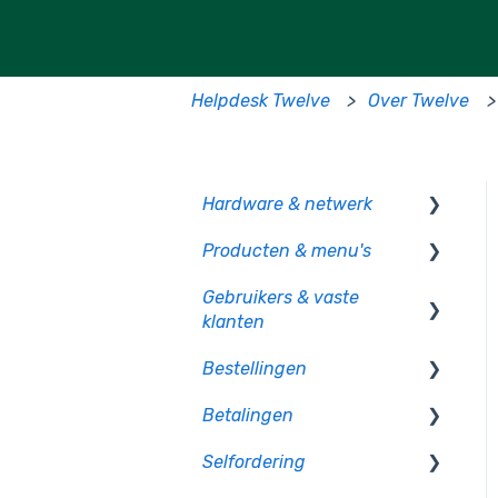
Helpdesk Twelve
Over Twelve
Hardware & netwerk
Producten & menu's
Kassa
Gebruikers & vaste
PIO
Producten
klanten
CCV pinautomaten
Productcategorie &
Bestellingen
indeling
Gebruikersbeheer
Randapparatuur
Betalingen
Supplementen
Rechten en authorisatie
Op bon
Mollie pinautomaten
Selfordering
Voorraad
Op rekening betalen
Betaalmethoden
PAX - Android