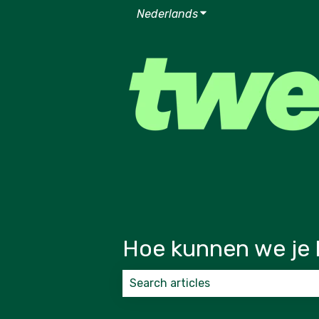
Nederlands
Submenu tonen voor v
Hoe kunnen we je 
Er zijn geen suggesties want het zoek