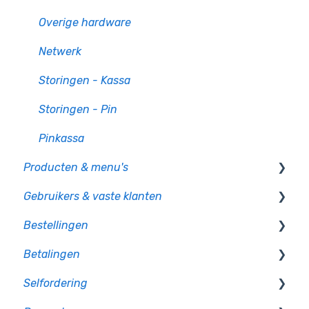
Overige hardware
Netwerk
Storingen - Kassa
Storingen - Pin
Pinkassa
Producten & menu's
Gebruikers & vaste klanten
Producten
Bestellingen
Productcategorie & indeling
Gebruikersbeheer
Betalingen
Supplementen
Rechten en authorisatie
Op bon
Selfordering
Voorraad
Op rekening betalen
Betaalmethoden