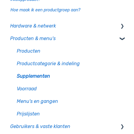
Hoe maak ik een productgroep aan?
Hardware & netwerk
Producten & menu's
Kassa
PIO
Producten
CCV pinautomaten
Productcategorie & indeling
Randapparatuur
Supplementen
Mollie pinautomaten
Voorraad
PAX - Android pinautomaten
Menu's en gangen
Bonnenprinters
Prijslijsten
Gebruikers & vaste klanten
Klantendisplay