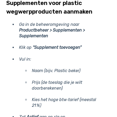
Supplementen voor plastic
wegwerpproducten aanmaken
Ga in de beheeromgeving naar
Productbeheer > Supplementen >
Supplementen
Klik op
“Supplement toevoegen”
Vul in:
Naam (bijv.
Plastic beker
)
Prijs (de toeslag die je wilt
doorberekenen)
Kies het hoge btw‑tarief (meestal
21 %)
Zet
Actief
aan en s
la op