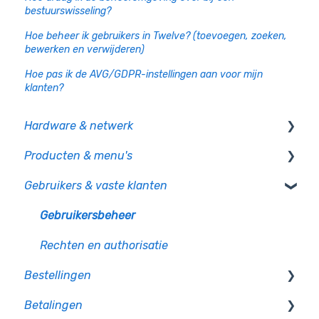
bestuurswisseling?
Hoe beheer ik gebruikers in Twelve? (toevoegen, zoeken,
bewerken en verwijderen)
Hoe pas ik de AVG/GDPR-instellingen aan voor mijn
klanten?
Hardware & netwerk
Producten & menu's
Kassa
Gebruikers & vaste klanten
PIO
Producten
CCV pinautomaten
Productcategorie & indeling
Gebruikersbeheer
Randapparatuur
Supplementen
Rechten en authorisatie
Bestellingen
Mollie pinautomaten
Voorraad
Betalingen
PAX - Android pinautomaten
Menu's en gangen
Op bon