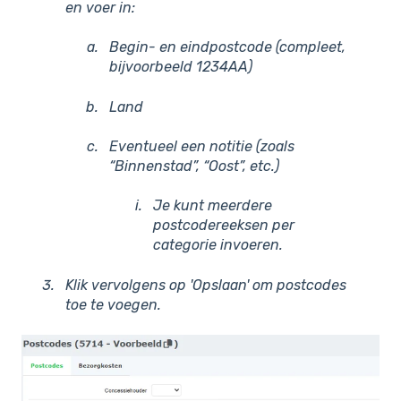
en voer in:
Begin- en eindpostcode (compleet,
bijvoorbeeld 1234AA)
L
a
n
d
E
v
e
n
t
u
eel een notitie (zoals
“Binnenstad”, “Oost”, etc.)
Je kunt meerdere
postcodereeksen per
categorie invoeren.
Klik vervolgens op 'Opslaan' om postcodes
toe te voegen.