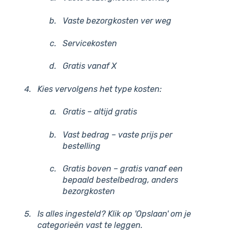
Va
s
t
e
b
e
z
o
r
g
kosten ver weg
S
ervicekosten
Gratis vanaf X
Kies vervolgens het type kosten:
Gratis – altijd
gratis
V
ast bedrag – vaste prijs per
bestelling
Gratis boven – gratis vanaf een
bepaald bestelbedrag, anders
bezorgkosten
Is
alles ingesteld? Klik op 'Opslaan' om je
categorieën vast te leggen.