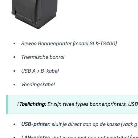
Sewoo Bonnenprinter (model SLK-TS400)
Thermische bonrol
USB A > B-kabel
Voedingskabel
ℹ️
Toelichting:
Er zijn twee types bonnenprinters, USB
USB-printer
: sluit je direct aan op de kassa (vaak g
LAN-printer
: sluit je aan met een netwerkkabel (va