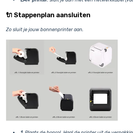
🔌 Stappenplan aansluiten
Zo sluit je jouw bonnenprinter aan.
1.
Plaats de bonrol. Haal de printer uit de verpakkin