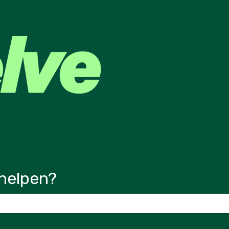
ertalingen
helpen?
veld is leeg.