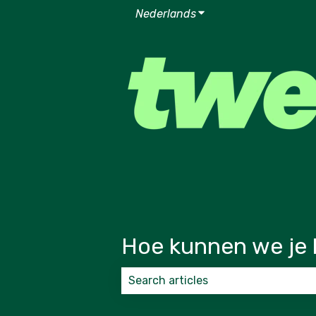
Nederlands
Submenu tonen voor v
Hoe kunnen we je 
Er zijn geen suggesties want het zoek