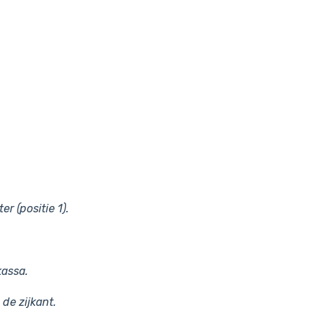
r (positie 1).
kassa.
de zijkant.