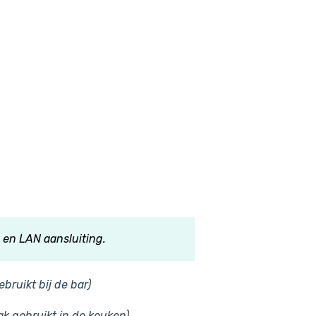
 en LAN aansluiting.
ebruikt bij de bar)
ak gebruikt in de keuken)