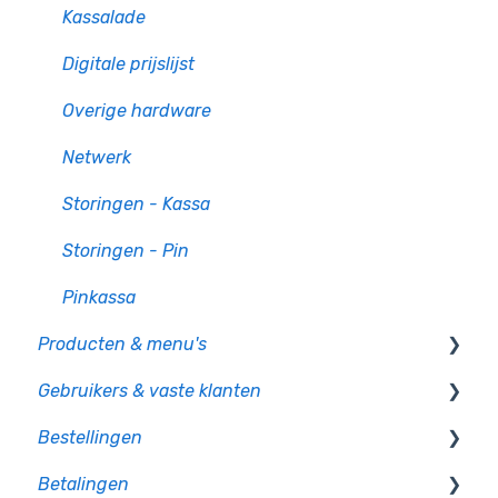
Kassalade
Digitale prijslijst
Overige hardware
Netwerk
Storingen - Kassa
Storingen - Pin
Pinkassa
Producten & menu's
Gebruikers & vaste klanten
Producten
Bestellingen
Productcategorie & indeling
Gebruikersbeheer
Betalingen
Supplementen
Rechten en authorisatie
Op bon