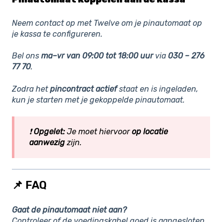
Neem contact op met Twelve om je pinautomaat op
je kassa te configureren.
Bel ons
ma–vr van 09:00 tot 18:00 uur
via
030 – 276
77 70
.
Zodra het
pincontract actief
staat en is ingeladen,
kun je starten met je gekoppelde pinautomaat.
❗
Opgelet:
Je moet hiervoor
op locatie
aanwezig
zijn.
📌 FAQ
Gaat de pinautomaat niet aan?
Controleer of de voedingskabel goed is aangesloten.