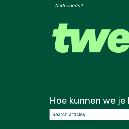
Nederlands
Submenu tonen voor v
Hoe kunnen we je 
Er zijn geen suggesties want het zoek