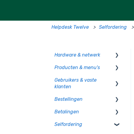
Helpdesk Twelve
Selfordering
Hardware & netwerk
Producten & menu's
Kassa
Gebruikers & vaste
PIO
Producten
klanten
CCV pinautomaten
Productcategorie &
Bestellingen
indeling
Gebruikersbeheer
Randapparatuur
Betalingen
Supplementen
Rechten en authorisatie
Op bon
Mollie pinautomaten
Selfordering
Voorraad
Op rekening betalen
Betaalmethoden
PAX - Android