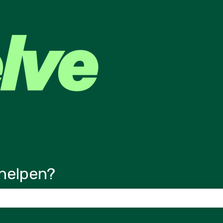
ertalingen
helpen?
veld is leeg.