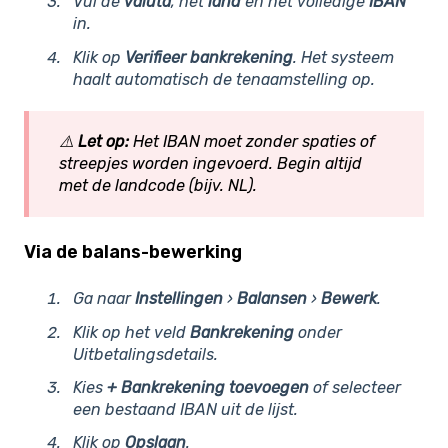
Vul de
valuta
, het
land
en het volledige
IBAN
in.
Klik op
Verifieer bankrekening
. Het systeem
haalt automatisch de tenaamstelling op.
⚠️
Let op:
Het
IBAN m
oet zonder spaties of
streepjes worden ingevoerd. Begin altijd
met de landcode (bijv. NL).
Via de balans-bewerking
Ga naar
Instellingen
›
Balansen
›
Bewerk
.
Klik op het veld
Bankrekening
onder
Uitbetalingsdetails.
Kies
+ Bankrekening toevoegen
of selecteer
een bestaand IBAN uit de lijst.
Klik op
Opslaan
.