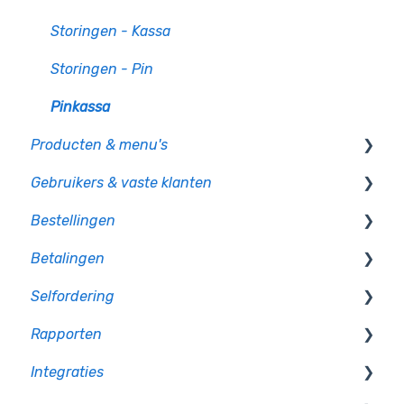
Storingen - Kassa
Storingen - Pin
Pinkassa
Producten & menu's
Gebruikers & vaste klanten
Producten
Bestellingen
Productcategorie & indeling
Gebruikersbeheer
Betalingen
Supplementen
Rechten en authorisatie
Op bon
Selfordering
Voorraad
Op rekening betalen
Betaalmethoden
Rapporten
Menu's en gangen
Plattegrond & tafels
Transactieverwerkers
Bestelzuil
Integraties
Prijslijsten
Betalingen verwerken
Selfordering - Instellingen
Omzet rapportage