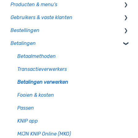
Producten & menu's
Kassa
Gebruikers & vaste klanten
PIO
Producten
Bestellingen
CCV pinautomaten
Productcategorie & indeling
Gebruikersbeheer
Betalingen
Randapparatuur
Supplementen
Rechten en authorisatie
Op bon
Mollie pinautomaten
Voorraad
Op rekening betalen
Betaalmethoden
PAX - Android pinautomaten
Menu's en gangen
Plattegrond & tafels
Transactieverwerkers
Bonnenprinters
Prijslijsten
Betalingen verwerken
Klantendisplay
Fooien & kosten
Kassalade
Passen
Digitale prijslijst
KNIP app
Overige hardware
MIJN KNIP Online (MKO)