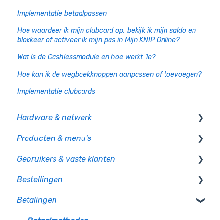
Implementatie betaalpassen
Hoe waardeer ik mijn clubcard op, bekijk ik mijn saldo en
blokkeer of activeer ik mijn pas in Mijn KNIP Online?
Wat is de Cashlessmodule en hoe werkt ‘ie?
Hoe kan ik de wegboek­knoppen aanpassen of toevoegen?
Implementatie clubcards
Hardware & netwerk
Producten & menu's
Kassa
Gebruikers & vaste klanten
PIO
Producten
Bestellingen
CCV pinautomaten
Productcategorie & indeling
Gebruikersbeheer
Betalingen
Randapparatuur
Supplementen
Rechten en authorisatie
Op bon