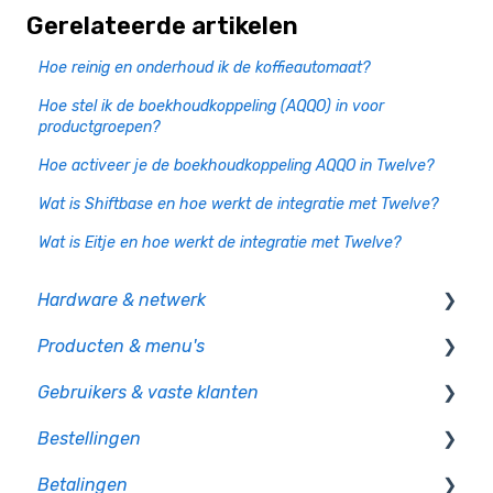
Gerelateerde artikelen
Hoe reinig en onderhoud ik de koffieautomaat?
Hoe stel ik de boekhoudkoppeling (AQQO) in voor
productgroepen?
Hoe activeer je de boekhoudkoppeling AQQO in Twelve?
Wat is Shiftbase en hoe werkt de integratie met Twelve?
Wat is Eitje en hoe werkt de integratie met Twelve?
Hardware & netwerk
Producten & menu's
Kassa
Gebruikers & vaste klanten
PIO
Producten
Bestellingen
CCV pinautomaten
Productcategorie & indeling
Gebruikersbeheer
Betalingen
Randapparatuur
Supplementen
Rechten en authorisatie
Op bon