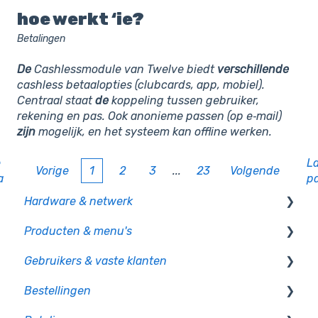
hoe werkt ‘ie?
Betalingen
De
Cashlessmodule van Twelve biedt
verschillende
cashless betaalopties (clubcards, app, mobiel).
Centraal staat
de
koppeling tussen gebruiker,
rekening en pas. Ook anonieme passen (op e‑mail)
zijn
mogelijk, en het systeem kan offline werken.
e
L
Vorige
1
2
3
...
23
Volgende
a
p
Hardware & netwerk
Producten & menu's
Kassa
Gebruikers & vaste klanten
PIO
Producten
Bestellingen
CCV pinautomaten
Productcategorie & indeling
Gebruikersbeheer